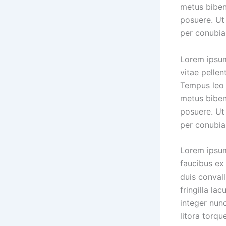
metus biben
posuere. Ut 
per conubia
Lorem ipsum
vitae pellen
Tempus leo 
metus biben
posuere. Ut 
per conubia
Lorem ipsum
faucibus ex 
duis conval
fringilla la
integer nunc
litora torq