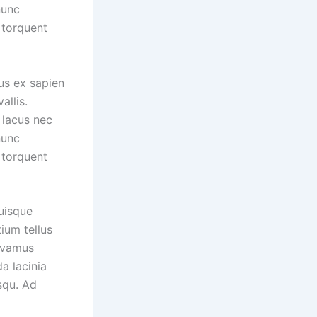
nunc
 torquent
us ex sapien
allis.
 lacus nec
nunc
 torquent
uisque
ium tellus
vivamus
a lacinia
squ. Ad