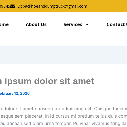
09045
Dpbackhoeanddumptruck@gmail.com
ome
About Us
Services
Contact 
 ipsum dolor sit amet
ebruary 12, 2026
 dolor sit amet consectetur adipiscing elit. Quisque faucib
tesque sem placerat. In id cursus mi pretium tellus duis conv
eu aenean sed diam urna tempor. Pulvinar vivamus fringilla