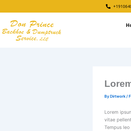
Skip
+191064
to
content
H
Lorem
By
Dirtwork
/
F
Lorem ipsum
vitae pellen
Tempus leo 